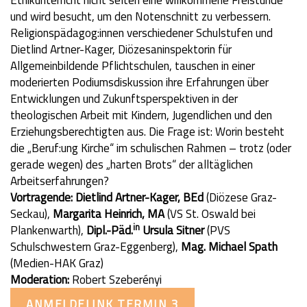
Ethikunterricht nicht selten eine willkommene Freistunde
und wird besucht, um den Notenschnitt zu verbessern.
Religionspädagog:innen verschiedener Schulstufen und
Dietlind Artner-Kager, Diözesaninspektorin für
Allgemeinbildende Pflichtschulen, tauschen in einer
moderierten Podiumsdiskussion ihre Erfahrungen über
Entwicklungen und Zukunftsperspektiven in der
theologischen Arbeit mit Kindern, Jugendlichen und den
Erziehungsberechtigten aus. Die Frage ist: Worin besteht
die „Beruf:ung Kirche“ im schulischen Rahmen – trotz (oder
gerade wegen) des „harten Brots“ der alltäglichen
Arbeitserfahrungen?
Vortragende:
Dietlind Artner-Kager, BEd
(Diözese Graz-
Seckau),
Margarita Heinrich, MA
(VS St. Oswald bei
in
Plankenwarth),
Dipl.-Päd.
Ursula Sitner
(PVS
Schulschwestern Graz-Eggenberg),
Mag. Michael Spath
(Medien-HAK Graz)
Moderation:
Robert Szeberényi
ANMELDELINK TERMIN 3