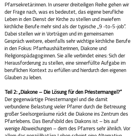
Pfarrsekretär:innen. In unserer dreiteiligen Reihe gehen wir
der Frage nach, was es bedeutet, das eigene berufliche
Leben in den Dienst der Kirche zu stellen und inwiefern
kirchliche Berufe mehr sind als der typische „9 -to-5-job“.
Dabei stellen wir in Vorträgen und im gemeinsamen
Gespräch weitere, ebenfalls sehr wichtige kirchliche Berufe
in den Fokus: Pfarrhaushälterinnen, Diakone und
Religionspädagog:innen. Sie alle verbindet eines: Sich der
Herausforderung zu stellen, eine sinnerfüllte Aufgabe im
beruflichen Kontext zu erfüllen und hierdurch den eigenen
Glauben zu leben.
Teil 2:
„Diakone – Die Lösung für den Priestermangel?“
Der gegenwärtige Priestermangel und die damit
verbundene Belastung vieler Pfarrer durch die Betreuung
großer Seelsorgeräume rückt die Diakone ins Zentrum des
Pfarrlebens. Das Berufsbild des Diakons ist – bis auf
wenige Abweichungen – dem des Pfarrers sehr ähnlich. Vor
allem das nonzölibatäre Leben scheint eine Alternative