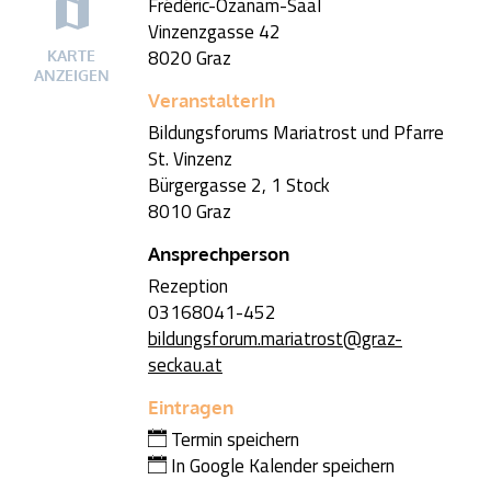
Frédéric-Ozanam-Saal
Vinzenzgasse 42
8020 Graz
KARTE
ANZEIGEN
VeranstalterIn
Bildungsforums Mariatrost und Pfarre
St. Vinzenz
Bürgergasse 2, 1 Stock
8010 Graz
Ansprechperson
Rezeption
03168041-452
bildungsforum.mariatrost@graz-
seckau.at
Eintragen
Termin speichern
In Google Kalender speichern