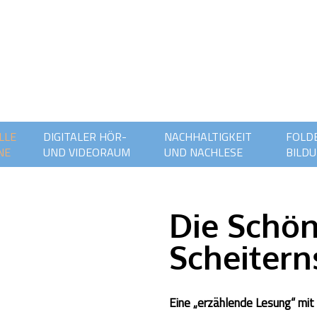
LLE
DIGITALER HÖR-
NACHHALTIGKEIT
FOLDE
NE
UND VIDEORAUM
UND NACHLESE
BILDU
Die Schön
Scheiterns
Eine „erzählende Lesung“ mit 