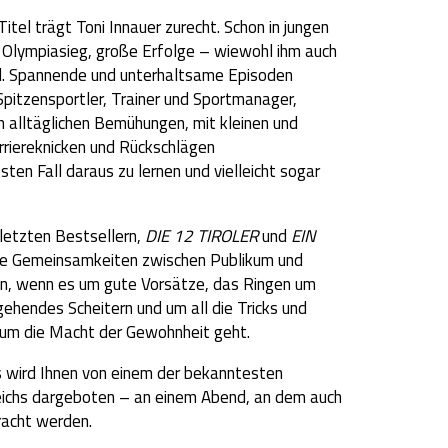
itel trägt Toni Innauer zurecht. Schon in jungen
em Olympiasieg, große Erfolge – wiewohl ihm auch
nd. Spannende und unterhaltsame Episoden
 Spitzensportler, Trainer und Sportmanager,
n alltäglichen Bemühungen, mit kleinen und
rriereknicken und Rückschlägen
en Fall daraus zu lernen und vielleicht sogar
letzten Bestsellern,
DIE 12 TIROLER
und
EIN
ie Gemeinsamkeiten zwischen Publikum und
n, wenn es um gute Vorsätze, das Ringen um
gehendes Scheitern und um all die Tricks und
 um die Macht der Gewohnheit geht.
 wird Ihnen von einem der bekanntesten
eichs dargeboten – an einem Abend, an dem auch
racht werden.