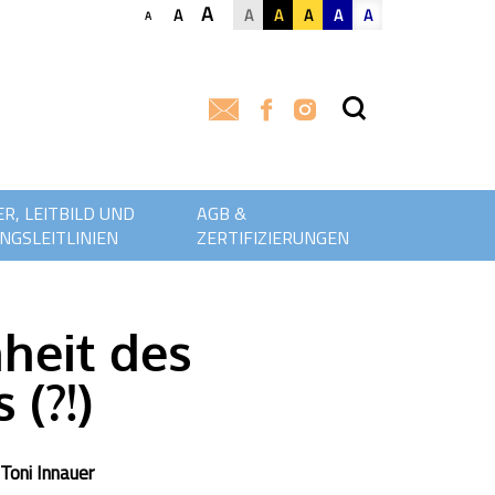
A
A
A
A
A
A
A
A
R, LEITBILD UND
AGB &
NGSLEITLINIEN
ZERTIFIZIERUNGEN
heit des
 (?!)
Toni Innauer