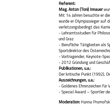
Referent:
Mag. Anton (Toni) Innauer
wur
Mit 14 Jahren besuchte er die
wurde er Olympiasieger auf d
verletzungsbedingt das Karri
- Lehramtsstudien für Philoso
und Graz
- Berufliche Tätigkeiten als S
Sportdirektor des Österreich
- Vortragender, Keynote-Spea
- 2012 Gründung und Geschäf
Publikationen, u.a.:
Der kritische Punkt (1992), D
Auszeichnungen, u.a.:
- Goldenes Ehrenzeichen für 
- Special Award – Sportler de
Moderation:
Hanna Prumofsk