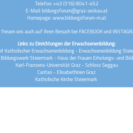
Telefon:
+43 (316) 8041-452
E-Mail:
bildungsforum@graz-seckau.at
Homepage: www.bildungsforum-m.at
 freuen uns auch auf Ihren Besuch bei
FACEBOOK
und
INSTAG
Links zu Einrichtungen der Erwachsenenbildung:
 Katholischer Erwachsenenbildung
-
Erwachsenenbildung Stei
 Bildungswerk Steiermark
-
Haus der Frauen Erholungs- und Bi
Karl-Franzens-Universität Graz
-
Schloss Seggau
Caritas
-
Elisabethinen Graz
Katholische Kirche Steiermark
Impressum
Datenschutz
Anmelden