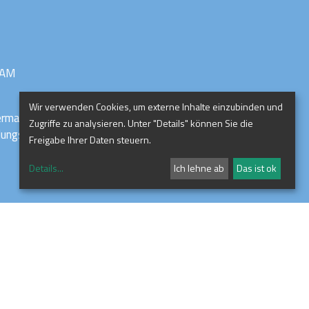
RAM
Wir verwenden Cookies, um externe Inhalte einzubinden und
ermark
Zugriffe zu analysieren. Unter "Details" können Sie die
ldungszentrum
Freigabe Ihrer Daten steuern.
Details
...
Ich lehne ab
Das ist ok