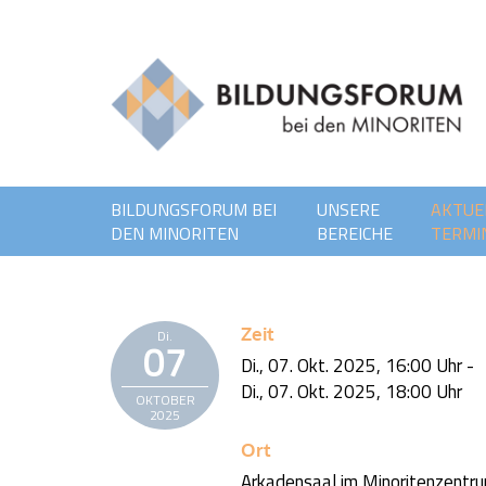
BILDUNGSFORUM BEI
UNSERE
AKTUE
DEN MINORITEN
BEREICHE
TERMI
Zeit
Di.
07
Di., 07. Okt. 2025,
16:00 Uhr
-
Di., 07. Okt. 2025,
18:00 Uhr
OKTOBER
2025
Ort
Arkadensaal im Minoritenzentr