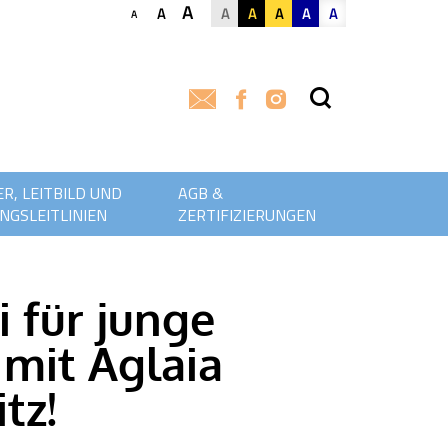
A
A
A
A
A
A
A
A
R, LEITBILD UND
AGB &
NGSLEITLINIEN
ZERTIFIZIERUNGEN
i für junge
 mit Aglaia
tz!