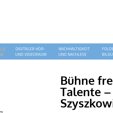
LLE
DIGITALER HÖR-
NACHHALTIGKEIT
FOLDE
NE
UND VIDEORAUM
UND NACHLESE
BILDU
Bühne fre
Talente –
Szyszkowi
um